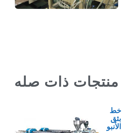
منتجات ذات صله
خط
بثق
الأنبو