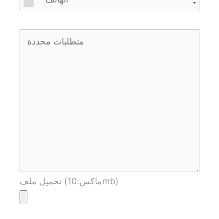
تحميل ملف (ماكس:10mb)