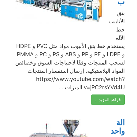
ب
بثق
الأنابيب
خط
الآلة
يستخدم خط بثق الأنبوب مواد مثل PVC و HDPE
و LDPE و PE و PP و ABS و PS و PC و PMMA
لسحب المنتجات وفقًا لاحتياجات السوق وخصائص
المواد البلاستيكية. إرسال استفسار المنتجات
https://www.youtube.com/watch?
v=jPC2rsYVd4U الميزات ...
قراءة المزيد…
آلة
واحد