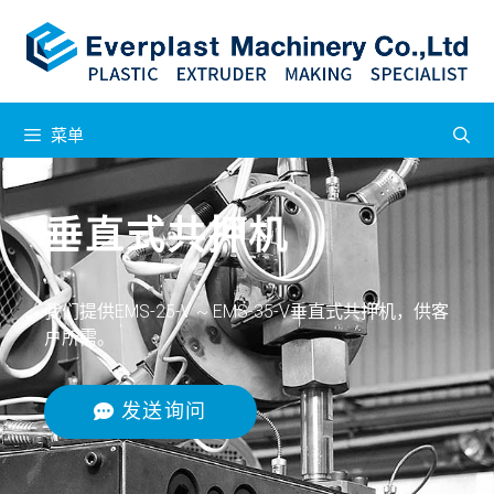
菜单
垂直式共押机
我们提供EMS-25-V ~ EMS-35-V垂直式共押机，供客
户所需。
发送询问