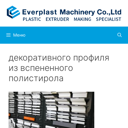
Перейти
к
содержимому
Меню
декоративного профиля
из вспененного
полистирола