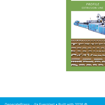
© 2026 Everplast
• Built with
قالب GeneratePress