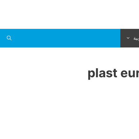
بية
plast eu