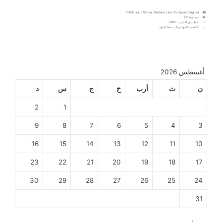
CASE-sa
,
EMS-sa
,
Machine Line-Compounding-sa
مضاعفة PP
خط بثق الأنابيب HDPE
الخشب النتوء مركب خط البثق
أغسطس 2026
ن
ث
أرب
خ
ج
س
د
2
1
9
8
7
6
5
4
3
16
15
14
13
12
11
10
23
22
21
20
19
18
17
30
29
28
27
26
25
24
31