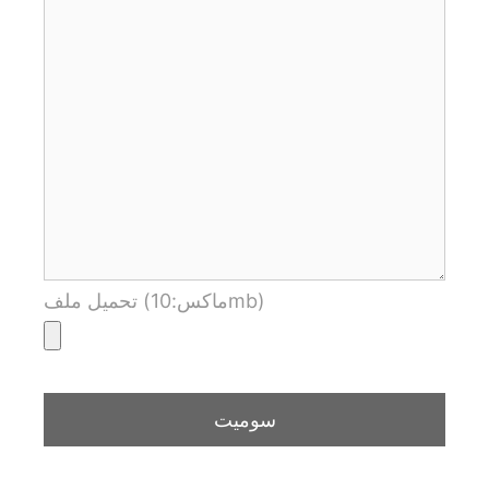
تحميل ملف (ماكس:10mb)