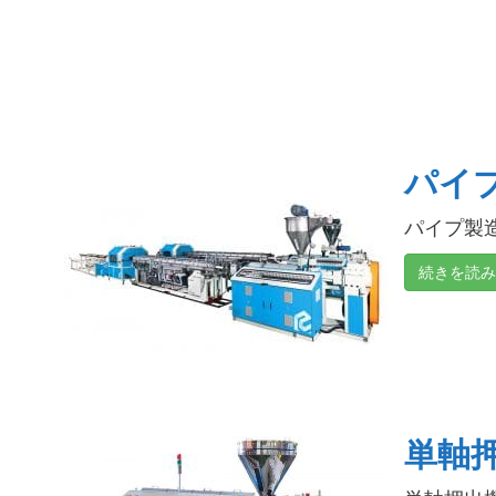
パイ
パイプ製造押
続きを読み
単軸