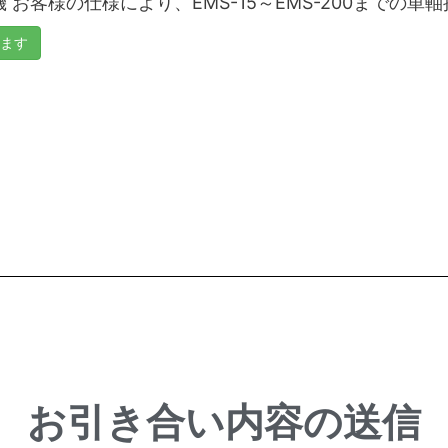
 お客様の仕様により、EMS-15～EMS-200までの単軸押
ます
お引き合い内容の送信