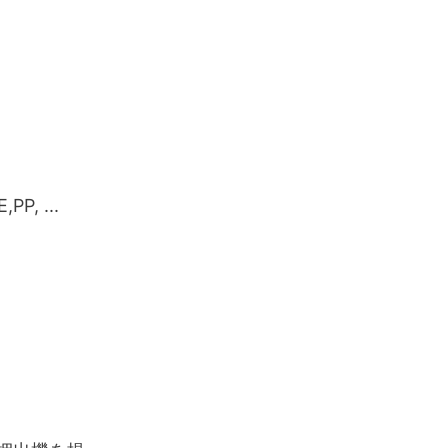
, ...