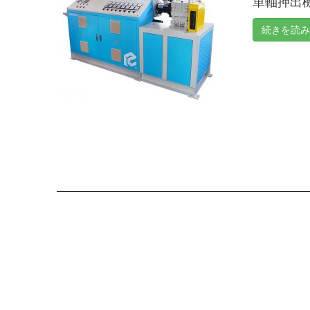
単軸押出機
続きを読み