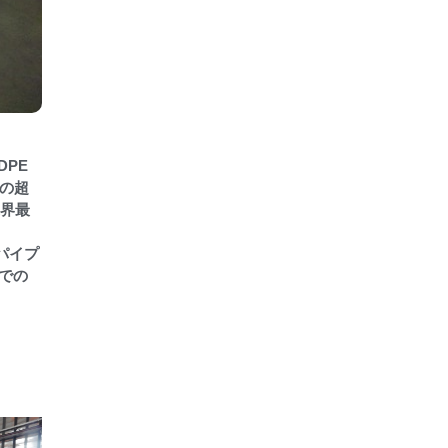
DPE
この超
業界最
パイプ
での