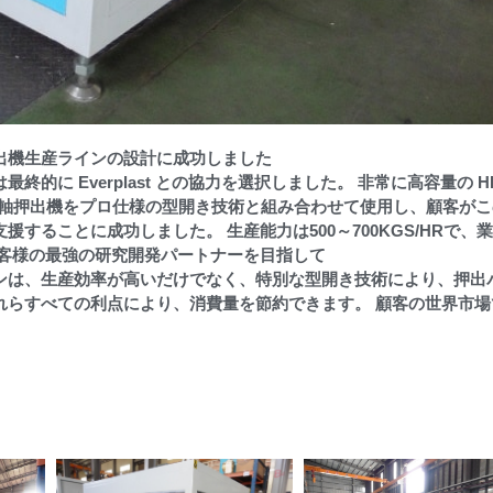
押出機生産ラインの設計に成功しました
に Everplast との協力を選択しました。 非常に高容量の H
-120 単軸押出機をプロ仕様の型開き技術と組み合わせて使用し、顧客が
ることに成功しました。 生産能力は500～700KGS/HRで、
お客様の最強の研究開発パートナーを目指して
生産ラインは、生産効率が高いだけでなく、特別な型開き技術により、押出
れらすべての利点により、消費量を節約できます。 顧客の世界市場