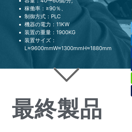
容量：40〜60個/分;
稼働率：≥90％、
制御方式：PLC
機器の電力：11KW
装置の重量：1900KG
装置サイズ：
L≈9600mmW≈1300mmH≈1880mm
最終製品