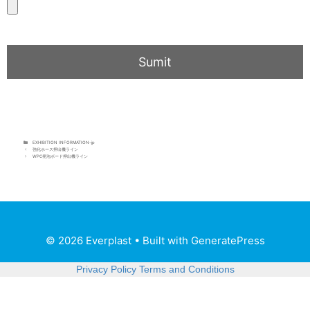
EXHIBITION INFORMATION-jp
強化ホース押出機ライン
WPC発泡ボード押出機ライン
© 2026 Everplast
• Built with
GeneratePress
Privacy Policy
Terms and Conditions