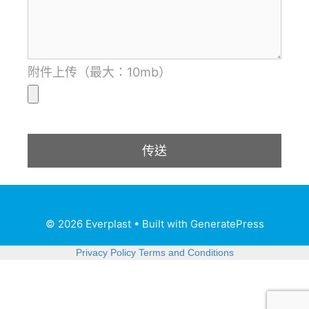
附件上传（最大：10mb）
© 2026 Everplast
• Built with
GeneratePress
Privacy Policy
Terms and Conditions