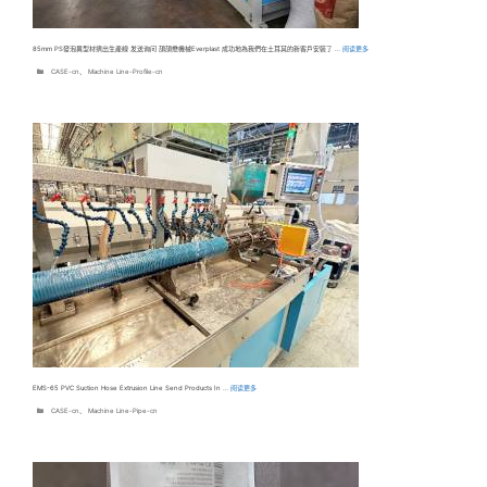
85mm PS發泡異型材擠出生產線 发送询问 頡頡懋機械Everplast 成功地為我們在土耳其的新客戶安裝了 …
阅读更多
分
CASE-cn
、
Machine Line-Profile-cn
类
EMS-65 PVC Suction Hose Extrusion Line Send Products In …
阅读更多
分
CASE-cn
、
Machine Line-Pipe-cn
类