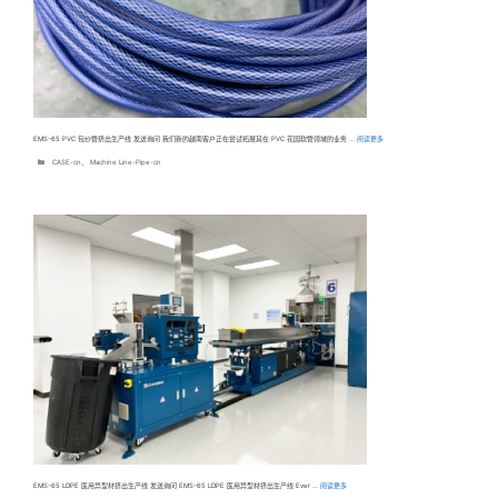
EMS-65 PVC 包纱管挤出生产线 发送询问 我们新的越南客户正在尝试拓展其在 PVC 花园软管领域的业务 …
阅读更多
分
CASE-cn
、
Machine Line-Pipe-cn
类
EMS-65 LDPE 医用异型材挤出生产线 发送询问 EMS-65 LDPE 医用异型材挤出生产线 Ever …
阅读更多