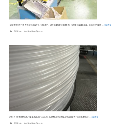
HDPE管挤出生产线 发送询问 此客户是台湾新客户，过去此类型管材都是外购，但随着近年减低成本、去风险化的需求 …
阅读更多
分
CASE-cn
、
Machine Line-Pipe-cn
类
EMS-75 PE管材押出生产线 发送询问 Everplast台湾颉懋机械为此制造商在澳洲提供了我们先进的EM …
阅读更多
分
CASE-cn
、
Machine Line-Pipe-cn
类