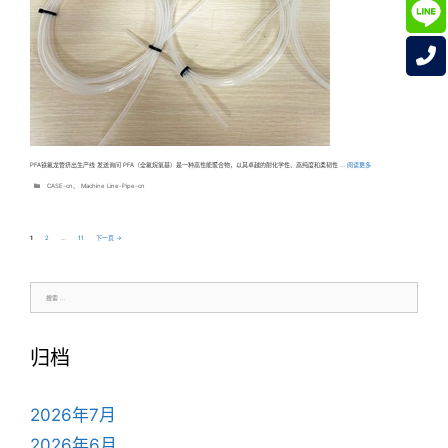
PFA铁氟龙管挤出生产线 发送询问 PFA（全氟烷氧基）是一种高性能聚合物，以其卓越的耐化学性、高纯度和柔韧性 …
阅读更多
分
CASE-cn
、
Machine Line-Pipe-cn
类
页
页
页
1
2
…
11
下一页
→
面
面
面
搜
索：
归档
2026年7月
2026年6月