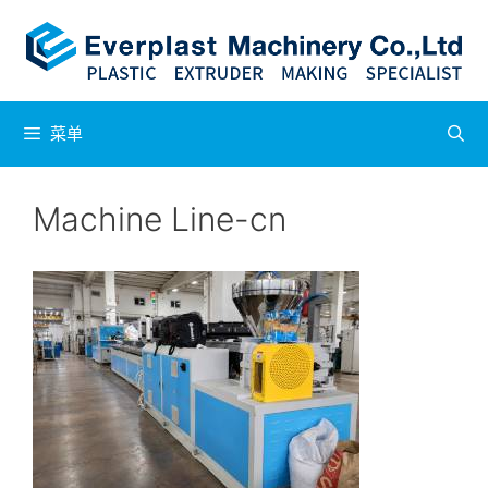
跳
至
内
容
菜单
Machine Line-cn