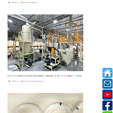
分
CASE-cn
、
Machine Line-Profile-cn
类
EMD-110 CPVC造粒生产线 发送讯息 我们在泰国客户厂内顺利完成一条 EMD-110 CPVC造粒生产 …
阅读更多
分
CASE-cn
、
Machine Line-Compounding-cn
类