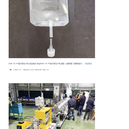
EMS-35 PP医疗管生产线 发送询问 测试EMS-35 PP医疗管生产线 国家: 白俄罗斯 “颉懋机械 E …
阅读更多
分
CASE-cn
、
Machine Line-Medical Tube-cn
类