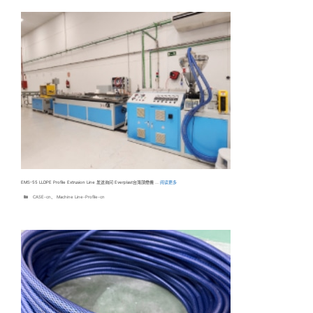
EMS-55 LLDPE Profile Extrusion Line 发送询问 Everplast台灣頡懋機 …
阅读更多
分
CASE-cn
、
Machine Line-Profile-cn
类