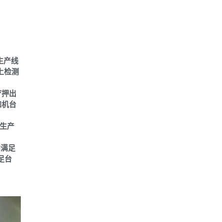
生产线
上检测
疗押出
加机台
生产
知满足
足台