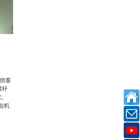
，供客
螺杆
,
押出机