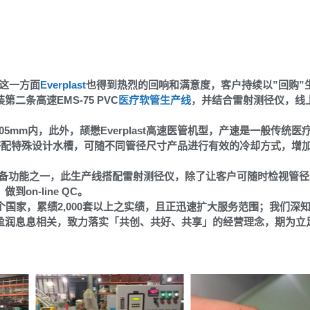
在这一方面
Everplast
也得到热烈的回响和满意度，客户持续以”回购”
条高速EMS-75 PVC
医疗软管生产线
，并结合雷射测径仪，线
5mm内，此外，颉懋Everplast高速医管机型，产速是一般传统医
n，并搭配特殊设计水槽，可随不同管径尺寸产品进行有效的冷却方式，增
必备功能之一，此生产线搭配雷射测径仪，除了让客户可随时检视管径
n-line QC。
国家，累绩2,000套以上之实绩，且正迅速扩大服务范围；我们深
盈润息息相关，致力落实「共创、共好、共享」的经营理念，期为立