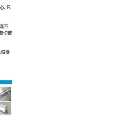
, 已
高温不
 裁切使
是值得