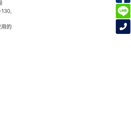
异
130,
和应用的