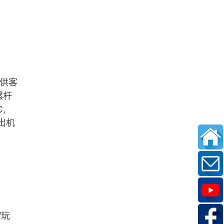
，供客
螺杆
,
押出机
/玩