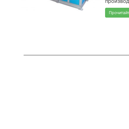
производ
Прочитай