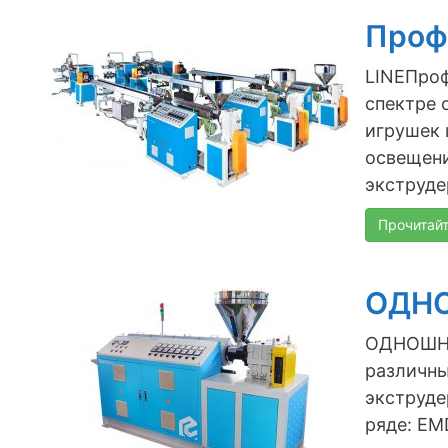
Проф
LINEПроф
спектре 
игрушек 
освещени
экструдер
Прочитай
ОДН
ОДНОШНЕ
различны
экструд
ряде: EM