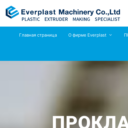
Главная страница
О фирме Everplast
П
ПРОКЛ