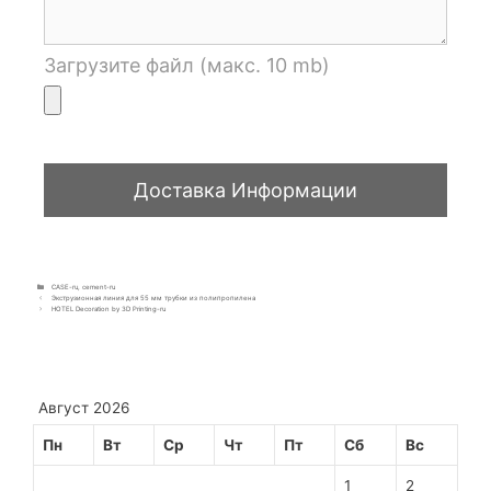
Загрузите файл (макс. 10 mb)
CASE-ru
,
cement-ru
Экструзионная линия для 55 мм трубки из полипропилена
HOTEL Decoration by 3D Printing-ru
Август 2026
Пн
Вт
Ср
Чт
Пт
Сб
Вс
1
2