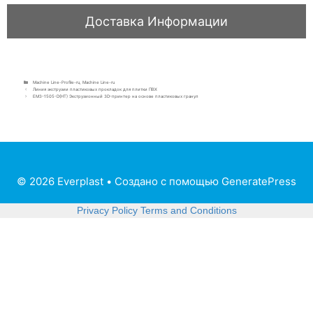
Machine Line-Profile-ru
,
Machine Line-ru
Линия экструзии пластиковых прокладок для плитки ПВХ
EM3-1505-D(HT) Экструзионный 3D-принтер на основе пластиковых гранул
© 2026 Everplast
• Создано с помощью
GeneratePress
Privacy Policy
Terms and Conditions