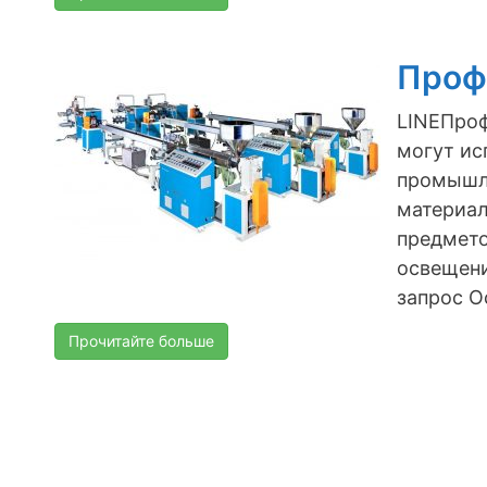
Проф
LINEПроф
могут ис
промышле
материал
предмето
освещени
запрос О
Прочитайте больше