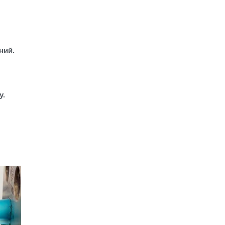
ний.
у.