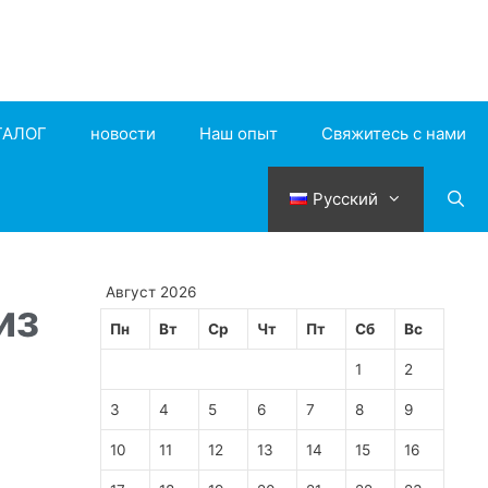
ТАЛОГ
новости
Наш опыт
Свяжитесь с нами
Русский
Август 2026
из
Пн
Вт
Ср
Чт
Пт
Сб
Вс
1
2
3
4
5
6
7
8
9
10
11
12
13
14
15
16