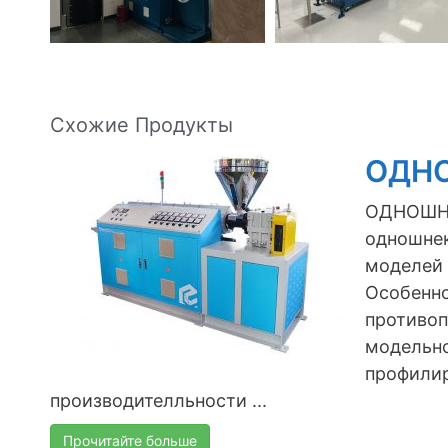
Схожие Продукты
ОДН
ОДНОШНЕ
одношнек
моделей 
Особенно
противо
модельно
профилир
производителльности ...
Прочитайте больше