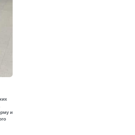
ких
орму и
ого