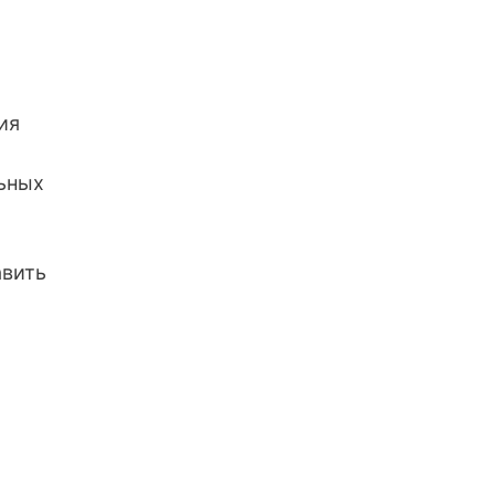
ия
ьных
авить