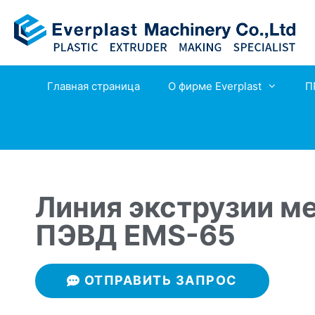
Главная страница
О фирме Everplast
П
Линия экструзии м
ПЭВД EMS-65
ОТПРАВИТЬ ЗАПРОС