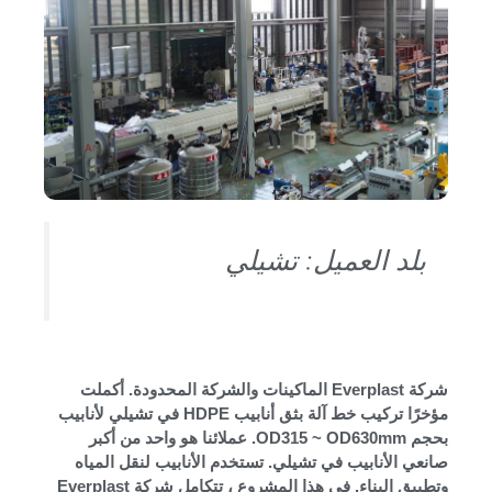
بلد العميل: تشيلي
شركة Everplast الماكينات والشركة المحدودة. أكملت
مؤخرًا تركيب خط آلة بثق أنابيب HDPE في تشيلي لأنابيب
بحجم OD315 ~ OD630mm. عملائنا هو واحد من أكبر
صانعي الأنابيب في تشيلي. تستخدم الأنابيب لنقل المياه
وتطبيق البناء. في هذا المشروع ، تتكامل شركة Everplast