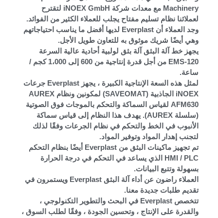
Machinery مع معدات شركة iNOEX GmbH لتقترح
لعملائنا نظام تسليم مفتاح يجلب للعملاء الكثير من الفوائد.
وجد العملاء أن Everplast لديها أفضل ما يناسب احتياجاتهم
وهي أيضًا شريك موثوق به للتعاون طويل الأجل.
يجهز خط آلة البثق آلة بثق لولبية أحادية عالية السرعة
EMS-120 من أجل قدرة إنتاجية من 600 إلى 1،000 كجم /
ساعة.
لمثل هذه السعة الإنتاجية الكبيرة ، يجهز Everplast جرعات
iNOEX الجاذبية (SAVEOMAT) لمكونين ونظام AUREX
AFM630 لقياس السماكة والتحكم بالموجات فوق الصوتية
(سلسلة AUREX). يهدف هذا النظام إلى قياس سماكة
الأنبوب في الخط والتحكم في نظام الجرعات وفقًا لذلك
لتجنب إهدار المواد وتوفير المواد.
تم تجهيز ماكينات البثق من Everplast أيضًا بنظام التحكم
HMI / PLC الذي يساعد في التحكم في درجة الحرارة
بسهولة وتتبع البيانات.
العملاء راضون عن أداء آلة البثق Everplast ويستمرون في
تقديم طلبات جديدة معنا.
تتخصص Everplast في البحث والتطوير التكنولوجي ،
والقدرة على الإنتاج ، وتحسين الجودة ، وفقًا لطلب السوق ،