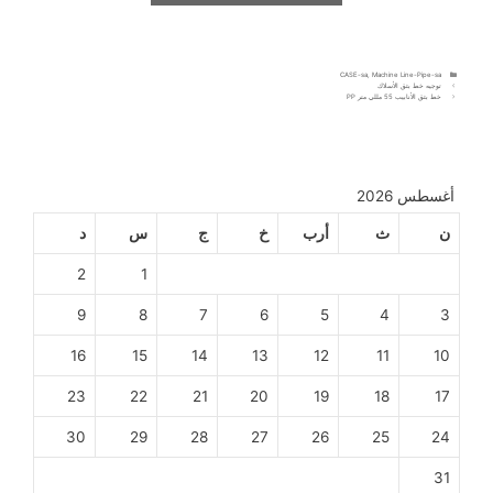
CASE-sa
,
Machine Line-Pipe-sa
توجيه خط بثق الأسلاك
خط بثق الأنابيب 55 مللي متر PP
أغسطس 2026
ن
ث
أرب
خ
ج
س
د
2
1
9
8
7
6
5
4
3
16
15
14
13
12
11
10
23
22
21
20
19
18
17
30
29
28
27
26
25
24
31