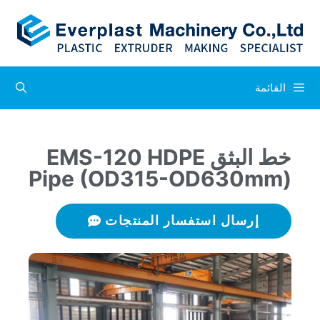
القائمة
خط البثق EMS-120 HDPE
Pipe (OD315-OD630mm)
إرسال استفسار المنتجات