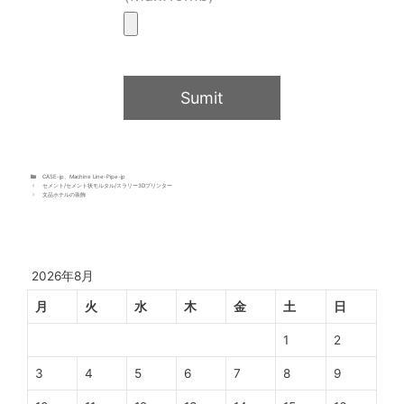
CASE-jp
、
Machine Line-Pipe-jp
セメント/セメント状モルタル/スラリー3Dプリンター
文品ホテルの装飾
2026年8月
月
火
水
木
金
土
日
1
2
3
4
5
6
7
8
9