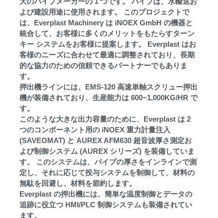
大のパイプメーカーの 1 つです。 パイプは、水輸送お
よび建設用途に使用されます。 このプロジェクトで
は、Everplast Machinery は iNOEX GmbH の機器と
統合して、お客様に多くのメリットをもたらすターン
キー システムをお客様に提案します。 Everplast はお
客様のニーズに合わせて最適に調整されており、長期
的な協力のための信頼できるパートナーでもありま
す。
押出機ラインには、EMS-120 高速単軸スクリュー押出
機が装備されており、生産能力は 600~1,000KG/HR で
す。
このような大きな出力容量のために、Everplast は 2
つのコンポーネント用の iNOEX 重力計量注入
(SAVEOMAT) と AUREX AFM630 超音波厚さ測定お
よび制御システム (AUREX シリーズ) を装備していま
す。 このシステムは、パイプの厚さをインラインで測
定し、それに応じて投与システムを制御して、材料の
無駄を回避し、材料を節約します。
Everplast の押出機には、簡単な温度制御とデータの
追跡に役立つ HMI/PLC 制御システムも装備されてい
ます。