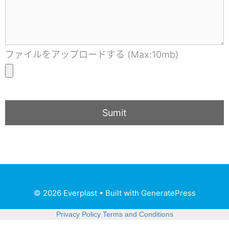
ファイルをアップロードする (Max:10mb)
© 2026 Everplast
• Built with
GeneratePress
Privacy Policy
Terms and Conditions