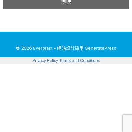
© 2026 Everplast
• 網站設計採用
GeneratePress
Privacy Policy
Terms and Conditions