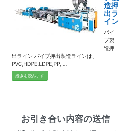
造押
出ラ
イン
パイ
プ製
造押
出ライン パイプ押出製造ラインは、
PVC,HDPE,LDPE,PP, ...
続きを読みます
お引き合い内容の送信