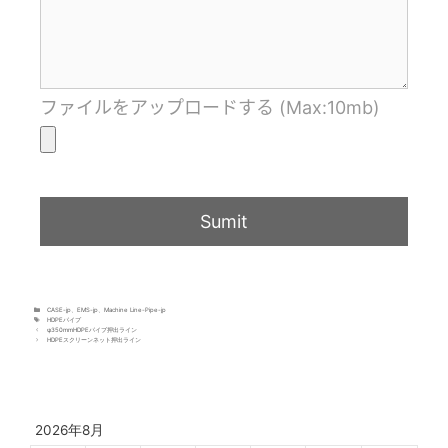
ファイルをアップロードする (Max:10mb)
CASE-jp
、
EMS-jp
、
Machine Line-Pipe-jp
HDPEパイプ
φ350mmHDPEパイプ押出ライン
HDPEスクリーンネット押出ライン
2026年8月