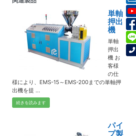
関連製品
単軸
押出
機
単軸
押出
機 お
客様
の仕
様により、EMS-15～EMS-200までの単軸押
出機を提 ...
続きを読みます
パイ
プ製