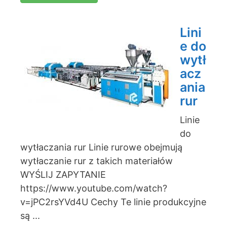
Lini
e do
wytł
acz
ania
rur
Linie
do
wytłaczania rur Linie rurowe obejmują
wytłaczanie rur z takich materiałów
WYŚLIJ ZAPYTANIE
https://www.youtube.com/watch?
v=jPC2rsYVd4U Cechy Te linie produkcyjne
są ...