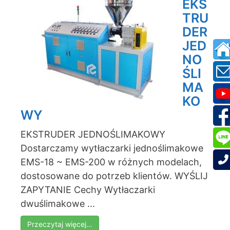
EKS
TRU
DER
JED
NO
ŚLI
MA
KO
WY
EKSTRUDER JEDNOŚLIMAKOWY
Dostarczamy wytłaczarki jednoślimakowe
EMS-18 ~ EMS-200 w różnych modelach,
dostosowane do potrzeb klientów. WYŚLIJ
ZAPYTANIE Cechy Wytłaczarki
dwuślimakowe ...
Przeczytaj więcej…