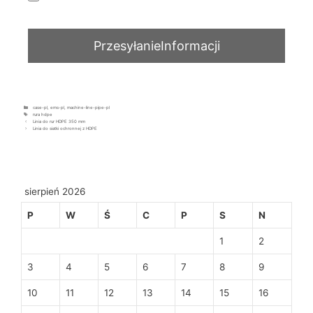
case-pl
,
ems-pl
,
machine-line-pipe-pl
rura hdpe
Linia do rur HDPE 350 mm
Linia do siatki ochronnej z HDPE
sierpień 2026
P
W
Ś
C
P
S
N
1
2
3
4
5
6
7
8
9
10
11
12
13
14
15
16