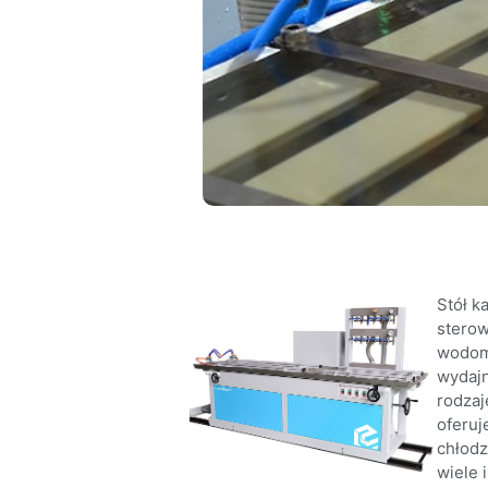
Stół k
sterow
wodomi
wydajn
rodzaj
oferuj
chłodz
wiele 