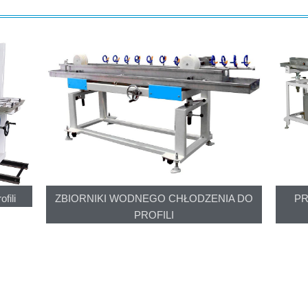
fili
ZBIORNIKI WODNEGO CHŁODZENIA DO
PR
PROFILI