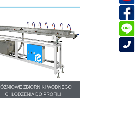
ÓŻNIOWE ZBIORNIKI WODNEGO
CHŁODZENIA DO PROFILI