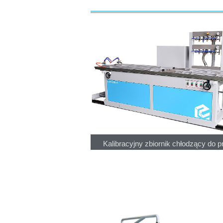
Kalibracyjny zbiornik chłodzący do pro