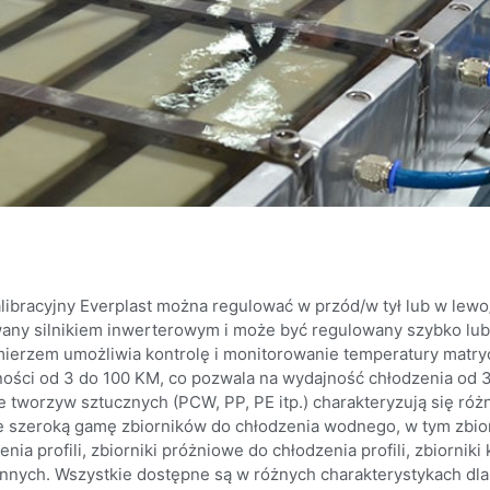
alibracyjny Everplast można regulować w przód/w tył lub w lewo
any silnikiem inwerterowym i może być regulowany szybko lub
erzem umożliwia kontrolę i monitorowanie temperatury matr
ości od 3 do 100 KM, co pozwala na wydajność chłodzenia od 
e tworzyw sztucznych (PCW, PP, PE itp.) charakteryzują się róż
e szeroką gamę zbiorników do chłodzenia wodnego, w tym zbiorniki
enia profili, zbiorniki próżniowe do chłodzenia profili, zbiorniki
innych. Wszystkie dostępne są w różnych charakterystykach dl