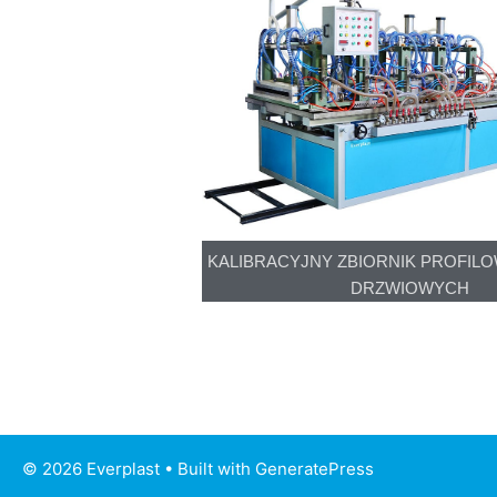
KALIBRACYJNY ZBIORNIK PROFILO
DRZWIOWYCH
© 2026 Everplast
• Built with
GeneratePress