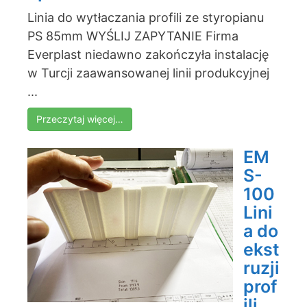
Linia do wytłaczania profili ze styropianu
PS 85mm WYŚLIJ ZAPYTANIE Firma
Everplast niedawno zakończyła instalację
w Turcji zaawansowanej linii produkcyjnej
...
Przeczytaj więcej…
EM
S-
100
Lini
a do
ekst
ruzji
prof
ili