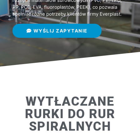
różnych materiałów surowcowych (PVC, PE, TPU,
PP, POE, EVA, fluoroplastów, PEEK), co pozwala
spełniać różne potrzeby klientów firmy Everplast.
WYŚLIJ ZAPYTANIE
WYTŁACZANE
RURKI DO RUR
SPIRALNYCH