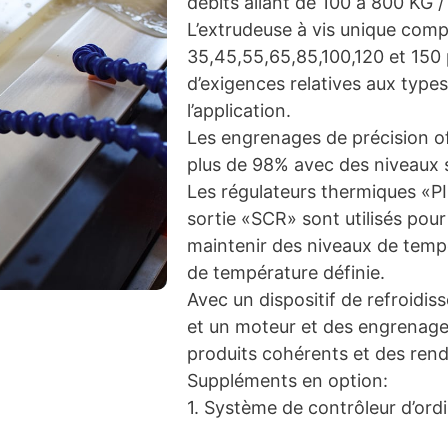
débits allant de 100 à 800 KG /
L’extrudeuse à vis unique com
35,45,55,65,85,100,120 et 150 
d’exigences relatives aux types
l’application.
Les engrenages de précision of
plus de 98% avec des niveaux s
Les régulateurs thermiques «P
sortie «SCR» sont utilisés pou
maintenir des niveaux de tempé
de température définie.
Avec un dispositif de refroidi
et un moteur et des engrenages
produits cohérents et des ren
Suppléments en option:
1. Système de contrôleur d’ordi