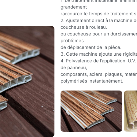
S
1. Le traitement instantané: il élim
grandement
raccourcir le temps de traitement su
2. Ajustement direct à la machine 
coucheuse à rouleau.
ou coucheuse pour un durcissement 
problèmes
de déplacement de la pièce.
3. Cette machine ajoute une rigidité
4. Polyvalence de l’application: U.
de panneau,
composants, aciers, plaques, matéri
polymérisés instantanément.