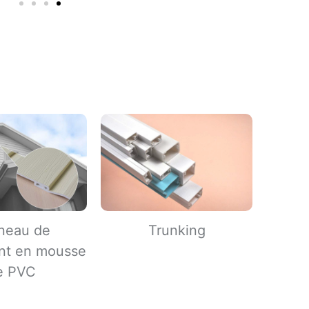
neau de
Trunking
nt en mousse
e PVC