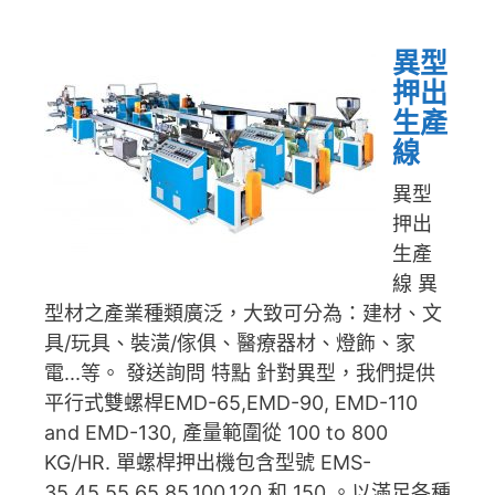
異型
押出
生產
線
異型
押出
生產
線 異
型材之產業種類廣泛，大致可分為：建材、文
具/玩具、裝潢/傢俱、醫療器材、燈飾、家
電...等。 發送詢問 特點 針對異型，我們提供
平行式雙螺桿EMD-65,EMD-90, EMD-110
and EMD-130, 產量範圍從 100 to 800
KG/HR. 單螺桿押出機包含型號 EMS-
35,45,55,65,85,100,120 和 150 。以滿足各種