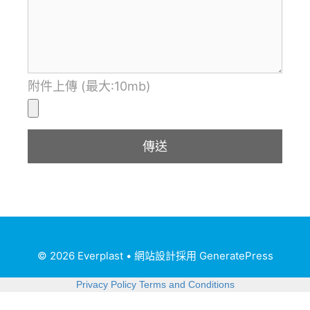
附件上傳 (最大:10mb)
© 2026 Everplast
• 網站設計採用
GeneratePress
Privacy Policy
Terms and Conditions