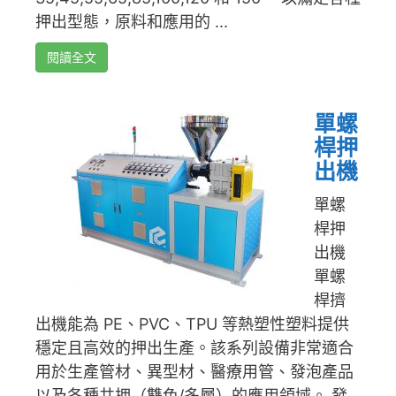
押出型態，原料和應用的 ...
閱讀全文
單螺
桿押
出機
單螺
桿押
出機
單螺
桿擠
出機能為 PE、PVC、TPU 等熱塑性塑料提供
穩定且高效的押出生產。該系列設備非常適合
用於生產管材、異型材、醫療用管、發泡產品
以及各種共押（雙色/多層）的應用領域。 發