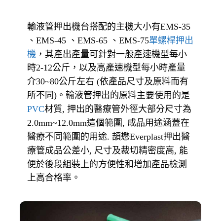
輸液管押出機台搭配的主機大小有
EMS-35
、
、
、
單螺桿押出
EMS-45
EMS-65
EMS-75
機
，其產出產量可針對一般產速機型每小
時
公斤，
以及高產速機型每小時產量
2-12
介
公斤左右
依產品尺寸及原料而有
30~80
(
所不同
。輸液管押出的原料主要使用的是
)
材質
押出的醫療管外徑大部分尺寸為
PVC
,
這個範圍
成品用途涵蓋在
2.0mm~12.0mm
,
醫療不同範圍的用途
頡懋
押出醫
.
Everplast
療管成品公差小
尺寸及裁切精密度高
能
,
,
便於後段組裝上的方便性和增加產品檢測
上高合格率。