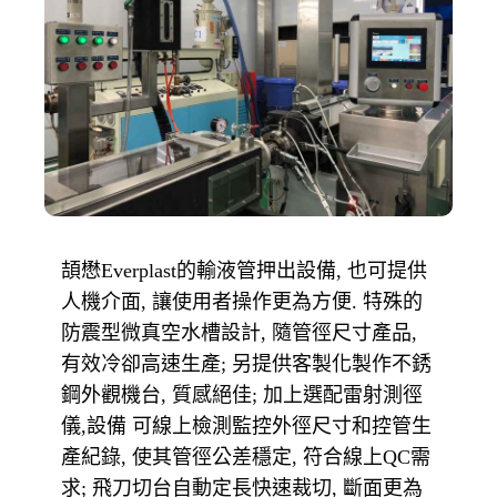
頡懋
的輸液管押出設備
也可提供
Everplast
,
人機介面
讓使用者操作更為方便
特殊的
,
.
防震型微真空水槽設計
隨管徑尺寸產品
,
,
有效冷卻高速生產
另提供客製化製作不銹
;
鋼外觀機台
質感絕佳
加上選配雷射測徑
,
;
儀
設備 可線上檢測監控外徑尺寸和控管生
,
產紀錄
使其管徑公差穩定
符合線上
需
,
,
QC
求
飛刀切台自動定長快速裁切
面更為
;
, 斷