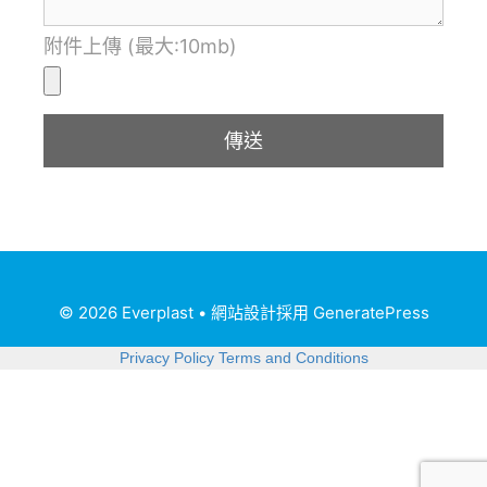
附件上傳 (最大:10mb)
© 2026 Everplast
• 網站設計採用
GeneratePress
Privacy Policy
Terms and Conditions