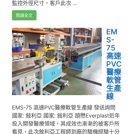
監控外徑尺寸，客戶此次 ...
閱讀全文
EM
S-
75
高速
PVC
醫療
軟管
生產
線
EMS-75 高速PVC醫療軟管生產線 發送詢問
國家: 敍利亞 國家: 敍利亞 頡懋Everplast近年
投入開發醫療領域，其成效也漸漸的被客戶所
看見，此次敘利亞工程師到廠的驗機經驗十分