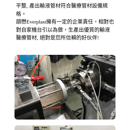
平整
產出輸液管材符合醫療管材設備規
,
格。
頡懋
擁有一定的企業責任，相對也
Everplast
對自家機台引以為傲，生產出優質的輸液
醫療管材
絕對是您所信賴的好伙伴
,
!