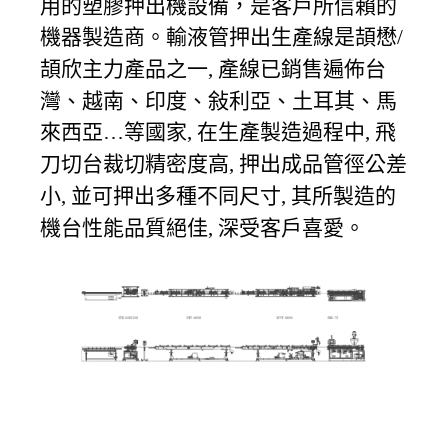
用的塑膠押出機設備，是客戶所信賴的
機器製造商。輸液管押出生產線是頡懋
/
頡欣主力產品之一
產線已銷售遍佈台
,
灣、
越南
、
印度
、敍利亞、土耳其、馬
來西亞
等國家
在生產製造過程中
飛
…
,
,
刀切台裁切精密度高
押出成品管徑公差
,
小
並可押出多種不同尺寸
其所製造的
,
,
機台性能品質絕佳
深受客戶喜愛。
,