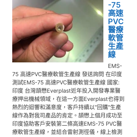
-75
高速
PVC
醫療
軟管
生產
線​
EMS-
75 高速PVC醫療軟管生產線 發送詢問 在印度
測試EMS-75 高速PVC醫療軟管生產線 國家:
印度 台灣頡懋Everplast近年投入開發專業醫
療押出機械領域，在這一方面Everplast也得到
熱烈的迴響和滿意度，客戶持續以"回購"生產
線作為對我司產品的肯定。頡懋上個月成功至
印度協助客戶安裝第二條高速EMS-75 PVC醫
療軟管生產線，並結合雷射測徑儀，線上檢測