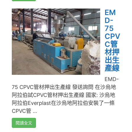
EM
D-
75
CPV
C管
材押
出生
產線
EMD-
75 CPVC管材押出生產線 發送詢問 在沙烏地
阿拉伯試CPVC管材押出生產線 國家: 沙烏地
阿拉伯Everplast在沙烏地阿拉伯安裝了一條
CPVC管 ...
閱讀全文