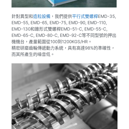
針對異型和
造粒設備
，我們提供
平行式雙螺桿
EMD-35,
EMD-55, EMD-65, EMD-75, EMD-90, EMD-110,
EMD-130和錐形式雙螺桿EMD-51-C, EMD-55-C,
EMD-65-C, EMD-80-C, EMD-92-C等不同型號的押出
機機台，產量範圍從100到1200KGS/HR。
精密研磨齒輪傳遞動力系統，具有高達98%的準確性，
而其所產生的噪音低。