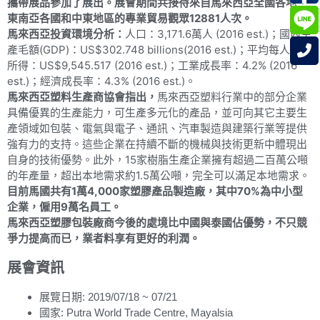
攜帶展品參加了展出。展會期間共接待來自馬來西亞全國各地、
東南亞各國和中東地區的專業貿易觀眾
12881
人次。
馬來西亞投資環境分析：
人口：3,171.6萬人 (2016 est.)；國內生
產毛額(GDP)：US$302.748 billions(2016 est.)；平均每人國民
所得：US$9,545.517 (2016 est.)；工業成長率：4.2% (2016
est.)；經濟成長率：4.3% (2016 est.)。
馬來西亞塑料生產商協會指出，
馬來西亞塑料行業中的部分企業
具備優異的生產能力，可生產多元化的產品，並可向其它主要生
產領域如包裝、電氣與電子、通訊、汽車製造與建築行業等提供
強有力的支持。這些企業在持續不斷的機械與技術更新中體現出
自身的技術優勢。此外，15家樹脂生產企業擁有超過二百萬公噸
的年產量，超出本地需求約1.5萬公噸，完全可以滿足本地需求。
目前馬國共有
1
萬
4,000
家塑膠產品製造廠，其中
70%
為中小型
企業，僱用
9
萬名員工。
馬來西亞塑膠包裝廠商今後的處境比中國與泰國佔優勢，不只競
爭力提高而已，業者料享有更好的利潤。
展會資訊
展覽日期: 2019/07/18 ~ 07/21
國家: Putra World Trade Centre, Mayalsia