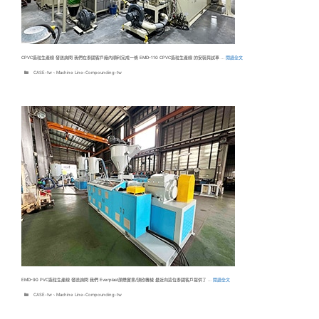
CPVC造粒生產線 發送詢問 我們在泰國客戶廠內順利完成一條 EMD-110 CPVC造粒生產線 的安裝與試車 …
閱讀全文
分
CASE-tw
、
Machine Line-Compounding-tw
類
EMD-90 PVC造粒生產線 發送詢問 我們 Everplast頡懋實業/頡欣機械 最近向這位泰國客戶提供了 …
閱讀全文
分
CASE-tw
、
Machine Line-Compounding-tw
類