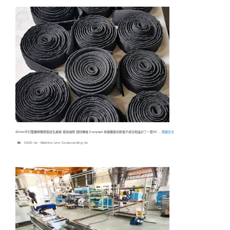
95mm平行雙螺桿橡膠造粒生產線 發送詢問 頡欣機械 Everplast 為俄羅斯的新客戶成功地設計了一套95 …
閱讀全文
分
CASE-tw
、
Machine Line-Compounding-tw
類