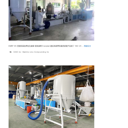
EMRP-85 回收料造粒押出生產線 發送詢問 Everplast 最近為我們的墨西哥客戶完成了 180~25 …
閱讀全文
分
CASE-tw
、
Machine Line-Compounding-tw
類