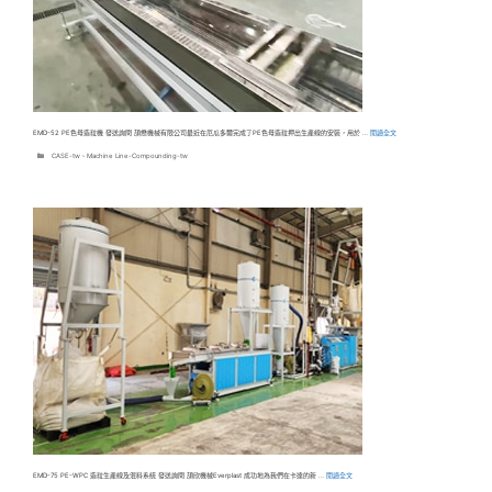
EMD-52 PE色母造粒機 發送詢問 頡懋機械有限公司最近在厄瓜多爾完成了PE色母造粒押出生產線的安裝，用於 …
閱讀全文
分
CASE-tw
、
Machine Line-Compounding-tw
類
EMD-75 PE-WPC 造粒生產線及混料系統 發送詢問 頡欣機械Everplast 成功地為我們在卡達的新 …
閱讀全文