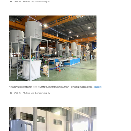
分
CASE-tw
、
Machine Line-Compounding-tw
類
PVC造粒押出生產線 發送詢問 Everplast頡懋實業/頡欣機械為位於巴西的客戶，提供這條雙押出機造粒押出 …
閱讀全文
分
CASE-tw
、
Machine Line-Compounding-tw
類