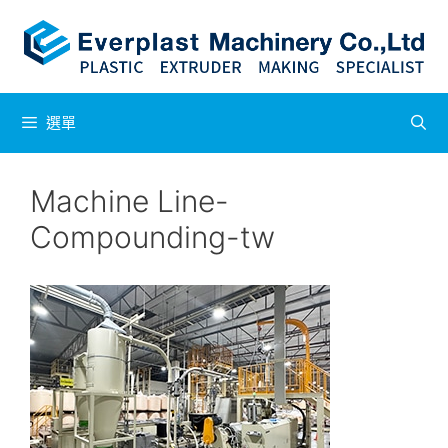
跳
至
主
要
內
容
選單
Machine Line-
Compounding-tw