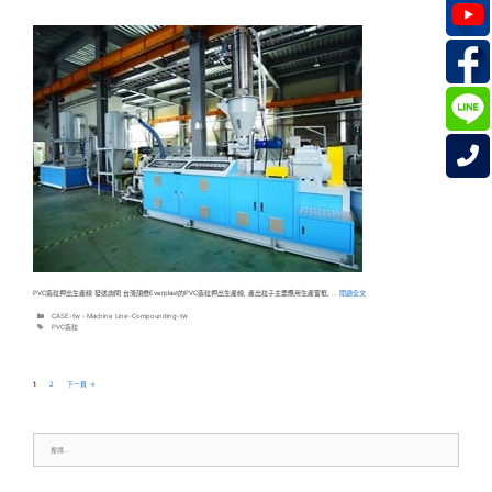
PVC造粒押出生產線 發送詢問 台灣頡懋Everplast的PVC造粒押出生產線, 產出粒子主要應用生產窗框, …
閱讀全文
分
CASE-tw
、
Machine Line-Compounding-tw
類
標
PVC造粒
籤
頁
頁
1
2
下一頁
→
面
面
搜
尋: