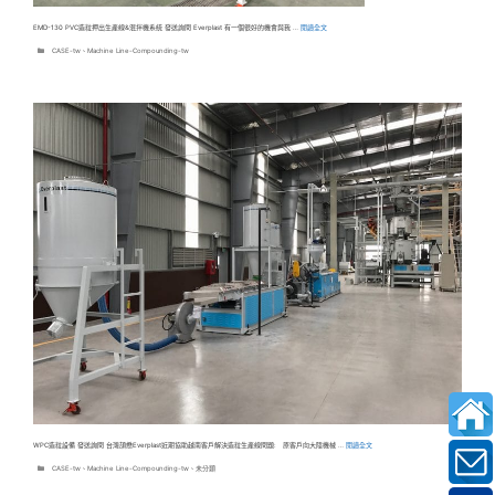
EMD-130 PVC造粒押出生產線&混拌機系統 發送詢問 Everplast 有一個很好的機會與我 …
閱讀全文
分
CASE-tw
、
Machine Line-Compounding-tw
類
WPC造粒設備 發送詢問 台灣頡懋Everplast近期協助越南客戶解決造粒生產線問題: 原客戶向大陸機械 …
閱讀全文
分
CASE-tw
、
Machine Line-Compounding-tw
、
未分類
類