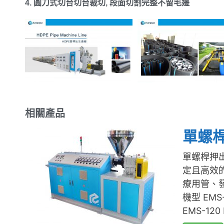
4.
圓刀式切台切台裁切
,
段面切割完整不留毛邊
相關產品
單螺
單螺桿押出
定且高效
療用管、
機型 EMS-
EMS-120 