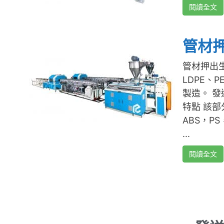
閱讀全文
管材
管材押出生
LDPE、
製造。 發送詢
特點 該部
ABS，P
...
閱讀全文