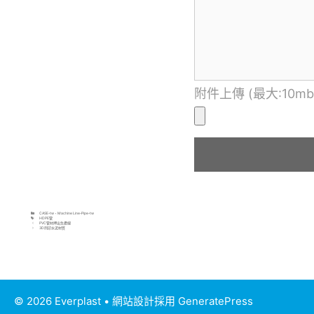
附件上傳 (最大:10mb
CASE-tw
、
Machine Line-Pipe-tw
HDPE管
PVC管材押出生產線
3D列印水泥材質
© 2026 Everplast
• 網站設計採用
GeneratePress