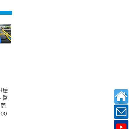
供穩
、醫
詢問
100