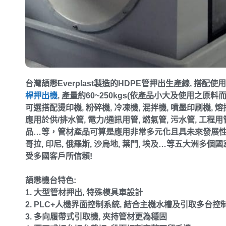
台灣頡懋
Everplast
製造的
HDPE
管押出生產線
,
搭配使
桿押出機
,
產量約
60~250kgs(
依產品小大及使用之原料
可選搭配燙印機
,
粉碎機
,
冷凍機
,
混拌機
,
噴墨印刷機
,
熔
應用於供
/
排水管
,
電力
/
通訊用管
,
燃氣管
,
污水管
,
工程用
品
…
等，管材產品可算是應用非常多元化且具未來發展
哥拉
,
印尼
,
俄羅斯
,
沙烏地
,
葉門
,
埃及
…
等五大洲多個國
受多國客戶所信賴
!
頡懋機台特色
:
1.
大型管材押出
,
特殊模具車設計
2. PLC+
人機界面控制系統
,
結合主機水槽及引取多台控
3.
多向履帶式引取機
,
夾持管材更為穩固