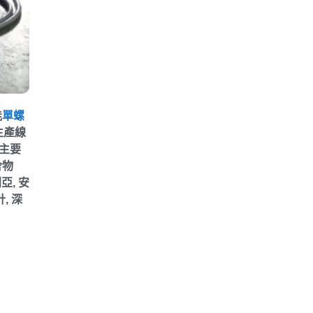
能
單螺
生產線
主要
舍物
利亞
,
安
計
,
深