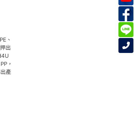
PE、
去押出
d4U
PP，
擠出產