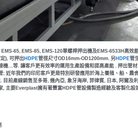
用
EMS-65, EMS-85, EMS-120
單螺桿押出機及
EMS-6533H
高效
而定
),
可押出
HDPE
管徑尺寸
OD16mm-OD1200mm.
另
HDPE
管
接機
…
等
.
讓客戶更有效率的運用生產設備和提高產能
.
押出管材
管
;
近年我們的印尼客戶更是特別研發應用於海上養殖、船、農
性
.
目前產線銷售至多哥
,
幾內亞
,
象牙海岸
,
菲律賓
,
日本
,
阿爾及
家
,
主要
Everplast
擁有著豐富
HDPE
管設備製造經驗及客製化設
制