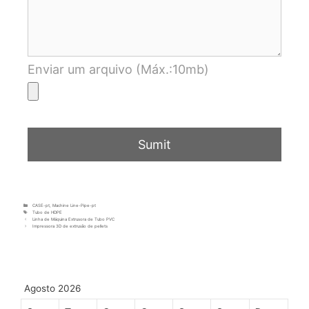
Enviar um arquivo (Máx.:10mb)
CASE-pt
,
Machine Line-Pipe-pt
Tubo de HDPE
Linha de Máquina Extrusora de Tubo PVC
Impressora 3D de extrusão de pellets
Agosto 2026