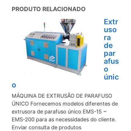
PRODUTO RELACIONADO
Extr
uso
ra
de
par
afus
o
únic
o
MÁQUINA DE EXTRUSÃO DE PARAFUSO
ÚNICO Fornecemos modelos diferentes de
extrusora de parafuso único EMS-15 ~
EMS-200 para as necessidades do cliente.
Enviar consulta de produtos