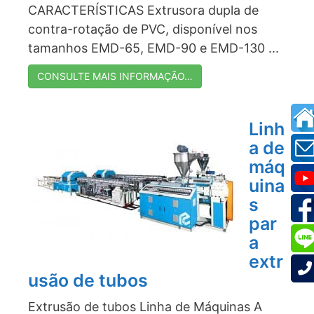
CARACTERÍSTICAS Extrusora dupla de
contra-rotação de PVC, disponível nos
tamanhos EMD-65, EMD-90 e EMD-130 ...
CONSULTE MAIS INFORMAÇÃO…
Linh
a de
máq
uina
s
par
a
extr
usão de tubos
Extrusão de tubos Linha de Máquinas A