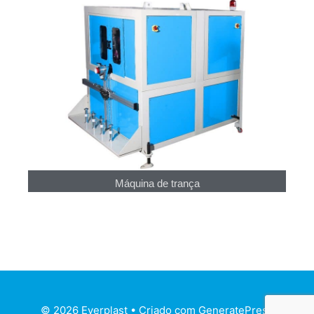
Máquina de trança
© 2026 Everplast
• Criado com
GeneratePress