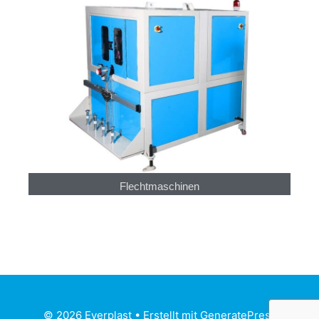
Flechtmaschinen
© 2026 Everplast
• Erstellt mit
GeneratePress