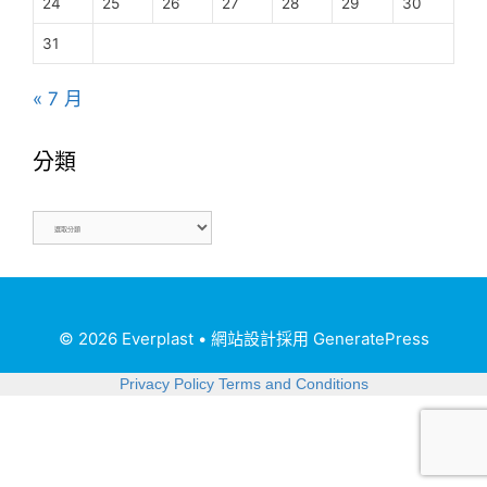
24
25
26
27
28
29
30
31
« 7 月
分類
© 2026 Everplast
• 網站設計採用
GeneratePress
Privacy Policy
Terms and Conditions