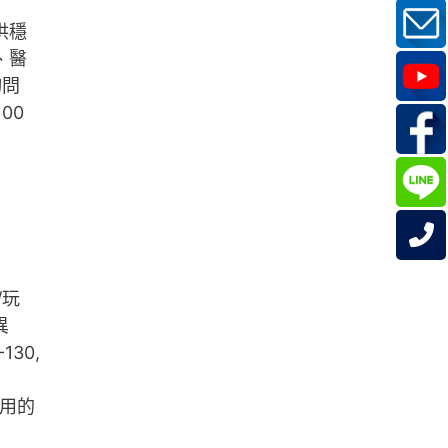
供穩
、醫
詢問
100
/玩
異
130,
應用的