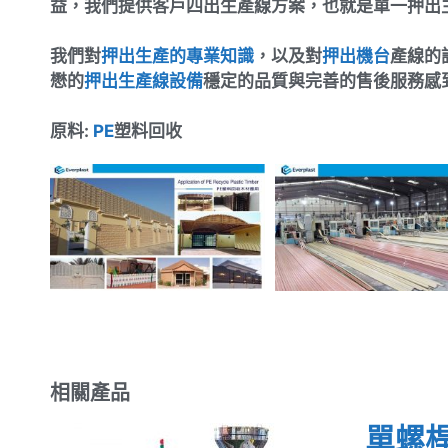
益，我們提供客戶四出生產線方案，也就是單一押出
我們對
押出生產的專業知識
，以及對
押出機台
產線的
懋的
押出生產線設備
穩定的品質與完善的售後服務感
原料:​
PE
塑料回收
相關產品
單螺