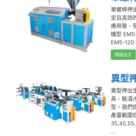
單螺桿押出
定且高效
療用管、
機型 EMS-
EMS-120 
閱讀全文
異型
異型押出
具、裝潢/
型，我們提供
產量範圍從 
35,45,
...