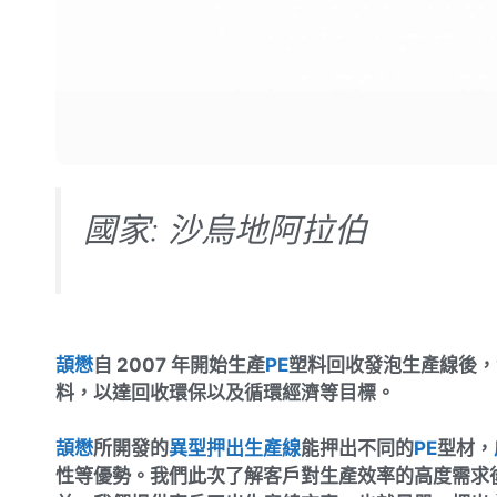
國家: 沙烏地阿拉伯
頡懋
自 2007 年開始生產
PE
塑料回收發泡生產線後，
料，以達回收環保以及循環經濟等目標。
頡懋
所開發的
異型押出生產線
能押出不同的
PE
型材，
性等優勢。我們此次了解客戶對生產效率的高度需求