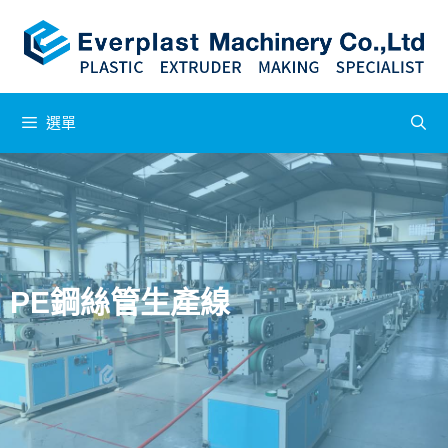
選單
PE鋼絲管生產線