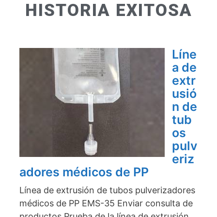
HISTORIA EXITOSA
Líne
a de
extr
usió
n de
tub
os
pulv
eriz
adores médicos de PP
Línea de extrusión de tubos pulverizadores
médicos de PP EMS-35 Enviar consulta de
productos Prueba de la línea de extrusión