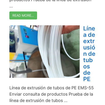
...
READ MORE…
Líne
a de
extr
usió
n de
tub
os
de
PE
Línea de extrusión de tubos de PE EMS-55
Enviar consulta de productos Prueba de la
línea de extrusión de tubos ...