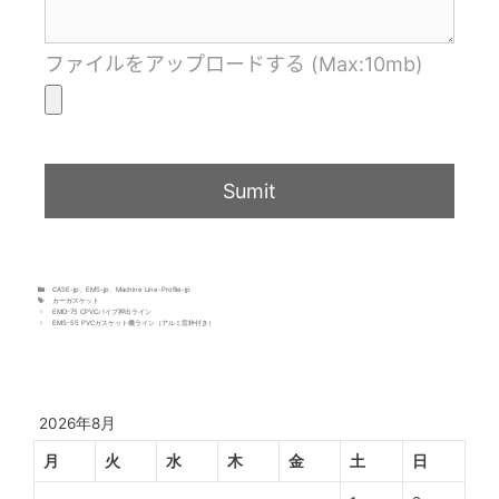
ファイルをアップロードする (Max:10mb)
CASE-jp
、
EMS-jp
、
Machine Line-Profile-jp
カーガスケット
EMD-75 CPVCパイプ押出ライン
EMS-55 PVCガスケット機ライン（アルミ窓枠付き）
2026年8月
月
火
水
木
金
土
日