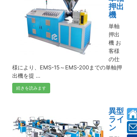
押出
機
単軸
押出
機 お
客様
の仕
様により、EMS-15～EMS-200までの単軸押
出機を提 ...
続きを読みます
異型
ライ
ン