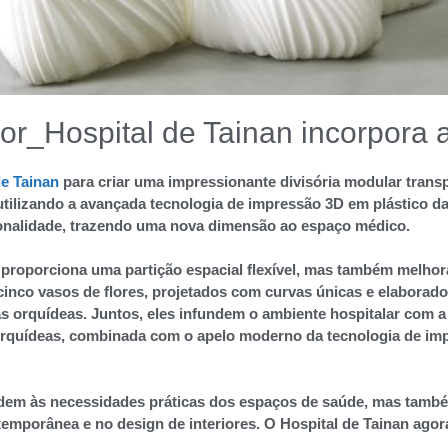
ior_Hospital de Tainan incorpora ar
de Tainan
para criar uma impressionante divisória modular transp
utilizando a avançada tecnologia de impressão 3D em plástico da
ionalidade, trazendo uma nova dimensão ao espaço médico.
 proporciona uma partição espacial flexível, mas também melhora
cinco vasos de flores, projetados com curvas únicas e elaborad
s orquídeas. Juntos, eles infundem o ambiente hospitalar com a
orquídeas, combinada com o apelo moderno da tecnologia de im
em às necessidades práticas dos espaços de saúde, mas também
temporânea e no design de interiores. O Hospital de Tainan ag