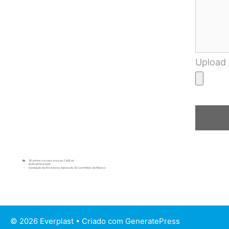
Upload 
3D printer success story-pt
,
CASE-pt
RUPLASTICA 2025
Instalação de Arte Interior_Impressão 3D com Pellets de Plástico
© 2026 Everplast
• Criado com
GeneratePress