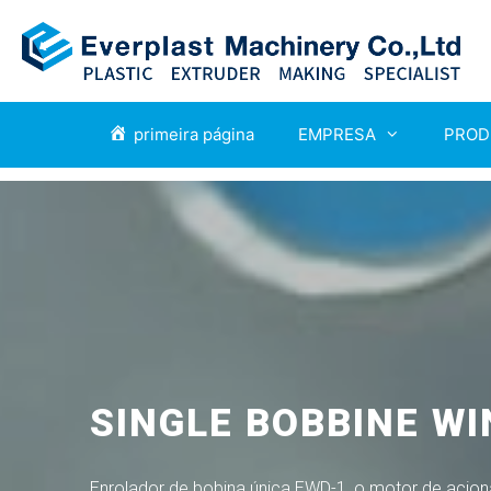
primeira página
EMPRESA
PROD
SINGLE BOBBINE W
Enrolador de bobina única EWD-1, o motor de acion