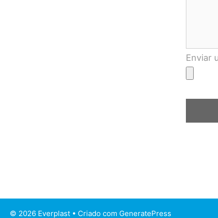
Enviar 
© 2026 Everplast
• Criado com
GeneratePress