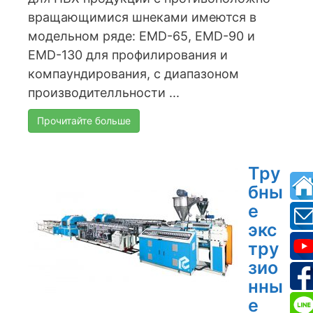
вращающимися шнеками имеются в
модельном ряде: EMD-65, EMD-90 и
EMD-130 для профилирования и
компаундирования, с диапазоном
производителльности ...
Прочитайте больше
Тру
бны
е
экс
тру
зио
нны
е