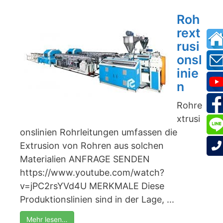
Roh
rext
rusi
onsl
inie
n
Rohre
xtrusi
onslinien Rohrleitungen umfassen die
Extrusion von Rohren aus solchen
Materialien ANFRAGE SENDEN
https://www.youtube.com/watch?
v=jPC2rsYVd4U MERKMALE Diese
Produktionslinien sind in der Lage, ...
Mehr lesen…