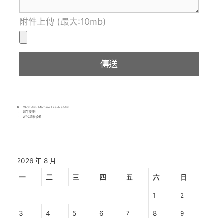
附件上傳 (最大:10mb)
CASE-tw
、
Machine Line-Net-tw
端午安康!
WPC造粒設備
2026 年 8 月
一
二
三
四
五
六
日
1
2
3
4
5
6
7
8
9