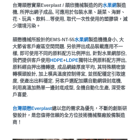
台灣頡懋實業Everplast / 頡欣機械製造的的
水果網
製造
機, 所押出網子成品, 可應用於包裝水果、蔬菜、海鮮、
花、玩具、飲料…等使用, 取代一次性使用的塑膠袋，減
少環境污染。
頡懋機械所設計的EMS-NT-55
水果網
製造機機身小, 大
大節省客戶廠區空間問題. 另依押出成品裝載應用不一
樣, 即可使用不同的原料配方比例押出, 針對水果網部份,
我們提供客戶使用
HDPE
+
LDPE
獨特比例原料配方押出,
原料經由押出機轉速, 成品網線厚度平均, 其特殊精密旋
轉模頭設計, 加上模具溫度控制得宜, 並搭配穩定引取速
度, 使產出出料穩定. 另客戶選配加購自動網袋封底機,
利用高溫加熱單一邊封底成型, 全機自動化生產, 深受客
戶喜愛.
台灣頡懋Everplast
總以您的需求為優先，不斷的創新研
發設計，是您值得信賴的全方位技術機械整廠設備製造
商！