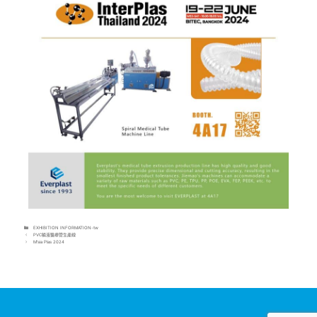
EXHIBITION INFORMATION-tw
PVC輸液醫療管生產線
M’sia Plas 2024