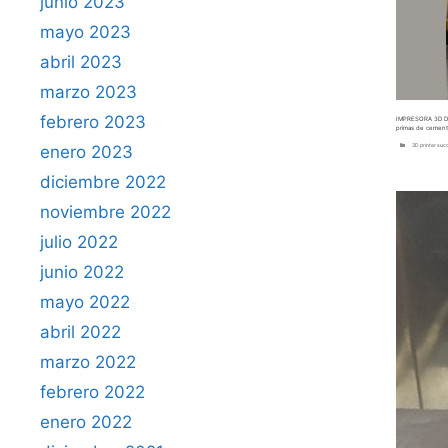
junio 2023
mayo 2023
abril 2023
marzo 2023
febrero 2023
IMPRESORA 3D DE 
primas de cemento
Categorías
enero 2023
3D printer suc
diciembre 2022
noviembre 2022
julio 2022
junio 2022
mayo 2022
abril 2022
marzo 2022
febrero 2022
enero 2022