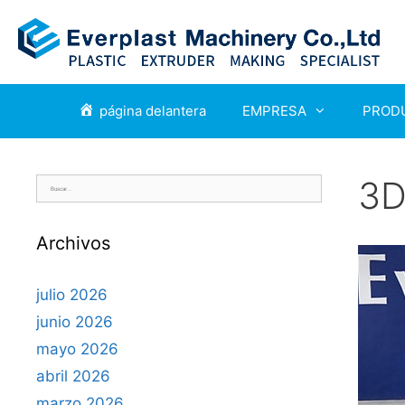
Saltar
al
contenido
página delantera
EMPRESA
PROD
3D
Buscar:
Archivos
julio 2026
junio 2026
mayo 2026
abril 2026
marzo 2026