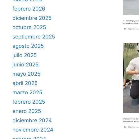
febrero 2026
diciembre 2025
« Tecnología, Est
partículas de resi
octubre 2025
Categorías
3D printer suc
septiembre 2025
agosto 2025
julio 2025
junio 2025
mayo 2025
abril 2025
marzo 2025
febrero 2025
enero 2025
diciembre 2024
Impresión 3D de l
imprimieron medi
Categorías
3D printer suc
noviembre 2024
octubre 2024