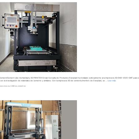
ent/Cement-Like mortar/slurry 3D PRINTER Enviar Consulta de Productos Everplast ha instalado exitosamente una impresora 3D EM3-3505-CMT para ceme
liza en la investigación de materiales de cemento y similares. Con la impresora 3D de cemento/mortero de Everplast, se …
Leer más
cess story-es
,
CASE-es
,
cement-es