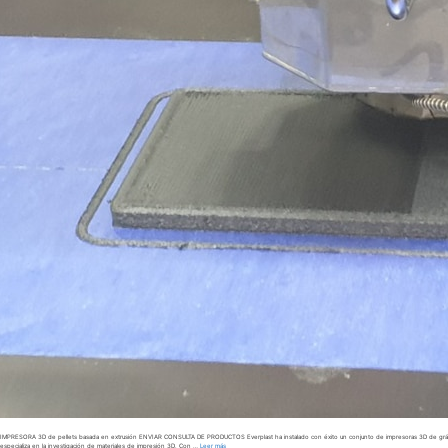
MPRESORA 3D de pellets basada en extrusión ENVIAR CONSULTA DE PRODUCTOS Everplast ha instalado con éxito un conjunto de impresoras 3D de gránul
 especializa en la investigación de materiales de impresión 3D. Con …
Leer más