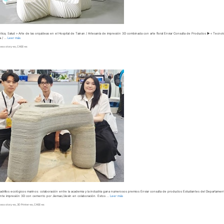
ética, Salud » Arte de las orquídeas en el Hospital de Tainan / Artesanía de impresión 3D combinada con arte floral Enviar Consulta de Productos ▶︎ « Tecno
na / …
Leer más
cess story-es
,
CASE-es
adrillos ecológicos marinos: colaboración entre la academia y la industria gana numerosos premios Enviar consulta de productos Estudiantes del Departamento
ante impresión 3D con cemento por Jiemao/Jiexin en colaboración. Estos …
Leer más
cess story-es
,
3D Printer-es
,
CASE-es