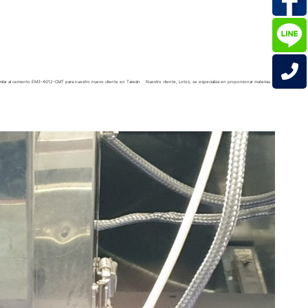
r al cemento EM3-4012-CMT para nuestro nuevo cliente en Taiwán. Nuestro cliente, Lotos, se especializa en proporcionar materias