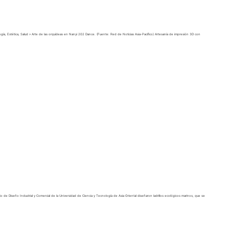
logía, Estética, Salud » Arte de las orquídeas en Nanyi 202 Dance. (Fuente: Red de Noticias Asia-Pacífico) Artesanía de impresión 3D con
 de Diseño Industrial y Comercial de la Universidad de Ciencia y Tecnología de Asia Oriental diseñaron ladrillos ecológicos marinos, que se