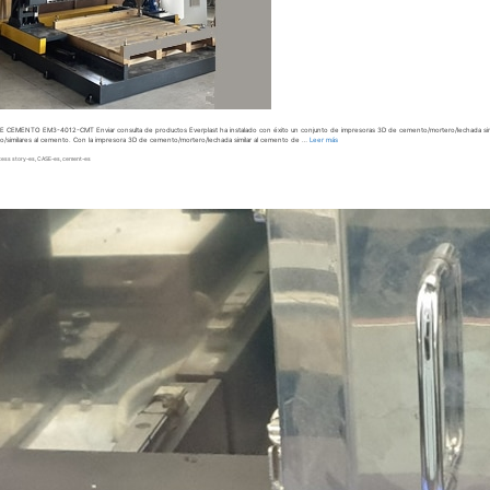
CEMENTO EM3-4012-CMT Enviar consulta de productos Everplast ha instalado con éxito un conjunto de impresoras 3D de cemento/mortero/lechada simila
/similares al cemento. Con la impresora 3D de cemento/mortero/lechada similar al cemento de …
Leer más
cess story-es
,
CASE-es
,
cement-es