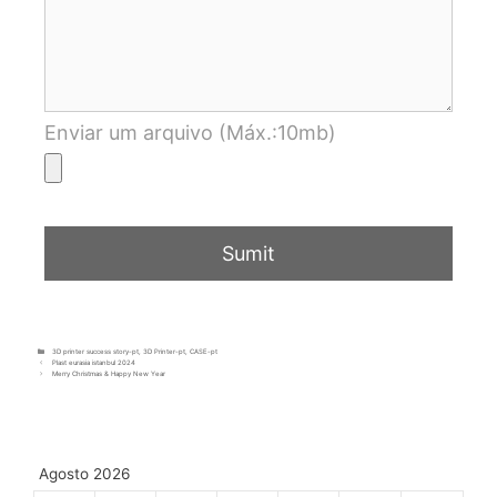
Enviar um arquivo (Máx.:10mb)
3D printer success story-pt
,
3D Printer-pt
,
CASE-pt
Plast eurasia istanbul 2024
Merry Christmas & Happy New Year
Agosto 2026