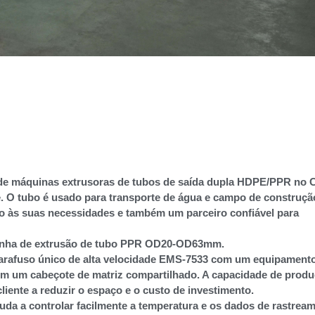
a de máquinas extrusoras de tubos de saída dupla HDPE/PPR no C
e. O tubo é usado para transporte de água e campo de construçã
o às suas necessidades e também um parceiro confiável para
 linha de extrusão de tubo PPR OD20-OD63mm.
parafuso único de alta velocidade EMS-7533 com um equipament
​em um cabeçote de matriz compartilhado. A capacidade de prod
cliente a reduzir o espaço e o custo de investimento.
uda a controlar facilmente a temperatura e os dados de rastrea