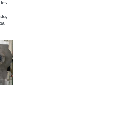
ndes
ade,
dos