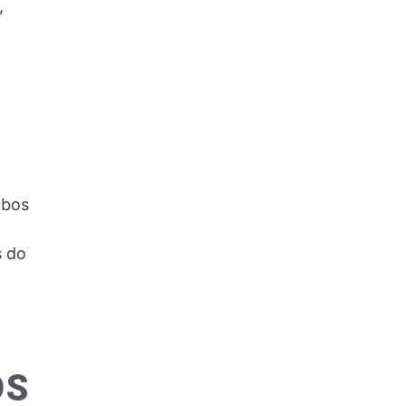
,
ubos
s do
OS