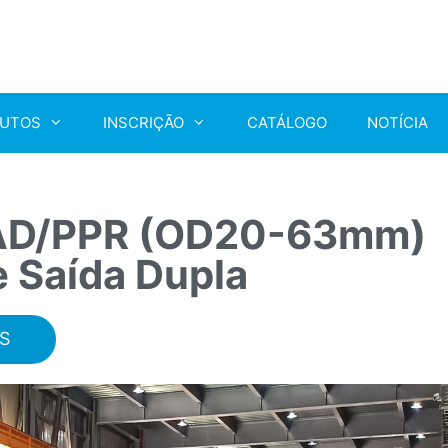
UTOS
INSCRIÇÃO
CATÁLOGO
NOTÍCIA
AD/PPR (OD20-63mm)
e Saída Dupla
S