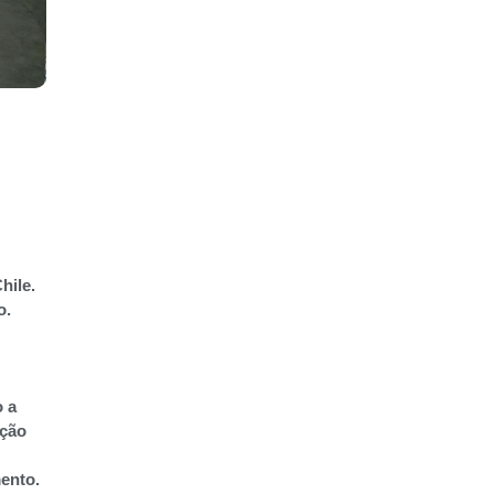
hile.
o.
o a
ução
mento.