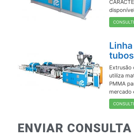
CARACTER
disponív
CONSULT
Linha
tubos
Extrusão 
utiliza m
PMMA par
mercado e 
CONSULT
ENVIAR CONSULTA