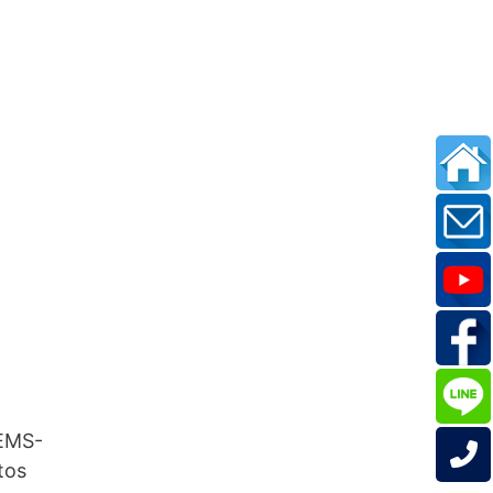
 EMS-
tos