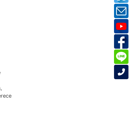
e
,
erece