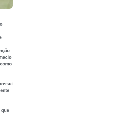
so
e
enção
 macio
, como
s
possui
iente
s que