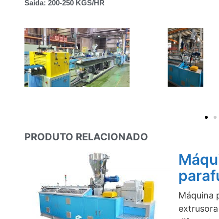
Saída: 200-250 KGS/HR
PRODUTO RELACIONADO
Máqui
para
Máquina p
extrusora