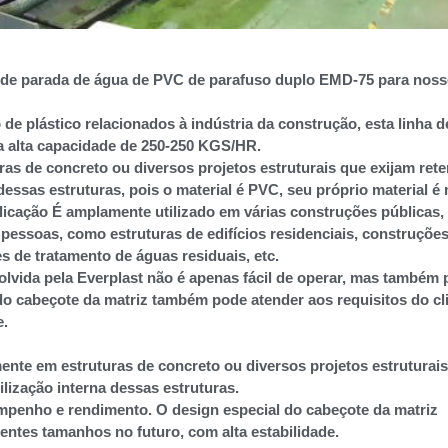
o de parada de água de PVC de parafuso duplo EMD-75 para nos
de plástico relacionados à indústria da construção, esta linha d
a alta capacidade de 250-250 KGS/HR.
ras de concreto ou diversos projetos estruturais que exijam ret
essas estruturas, pois o material é PVC, seu próprio material é
l aplicação É amplamente utilizado em várias construções públicas
s pessoas, como estruturas de edifícios residenciais, construçõe
s de tratamento de águas residuais, etc.
lvida pela Everplast não é apenas fácil de operar, mas também 
o cabeçote da matriz também pode atender aos requisitos do cl
e.
mente em estruturas de concreto ou diversos projetos estruturai
lização interna dessas estruturas.
mpenho e rendimento. O design especial do cabeçote da matriz
entes tamanhos no futuro, com alta estabilidade.